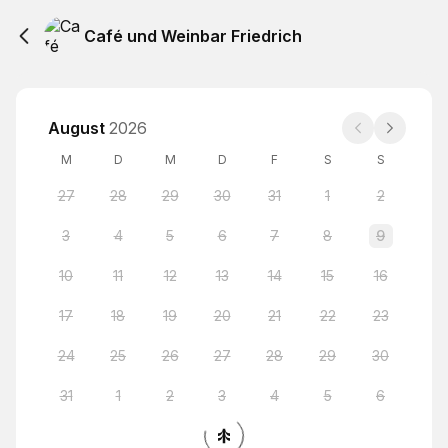
Café und Weinbar Friedrich
August
2026
M
D
M
D
F
S
S
27
28
29
30
31
1
2
3
4
5
6
7
8
9
10
11
12
13
14
15
16
17
18
19
20
21
22
23
24
25
26
27
28
29
30
31
1
2
3
4
5
6