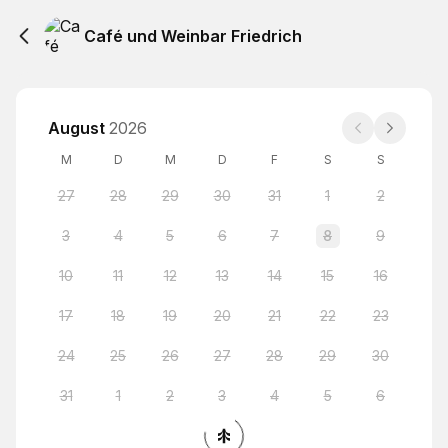
Café und Weinbar Friedrich
August
2026
M
D
M
D
F
S
S
27
28
29
30
31
1
2
3
4
5
6
7
8
9
10
11
12
13
14
15
16
17
18
19
20
21
22
23
24
25
26
27
28
29
30
31
1
2
3
4
5
6