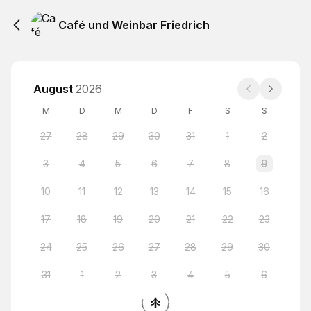
Café und Weinbar Friedrich
August
2026
M
D
M
D
F
S
S
27
28
29
30
31
1
2
3
4
5
6
7
8
9
10
11
12
13
14
15
16
17
18
19
20
21
22
23
24
25
26
27
28
29
30
31
1
2
3
4
5
6