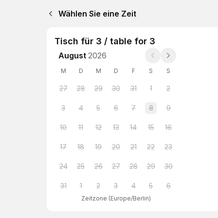
Wählen Sie eine Zeit
Tisch für 3 / table for 3
August
2026
M
D
M
D
F
S
S
27
28
29
30
31
1
2
3
4
5
6
7
8
9
10
11
12
13
14
15
16
17
18
19
20
21
22
23
24
25
26
27
28
29
30
31
1
2
3
4
5
6
Zeitzone
(
Europe/Berlin
)